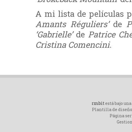
A mi lista de películas 
Amants Réguliers’
de
P
‘Gabrielle’
de
Patrice Ch
Cristina Comencini
.
rmbit
está bajo un
Plantilla de diseño
Página ser
Gestio