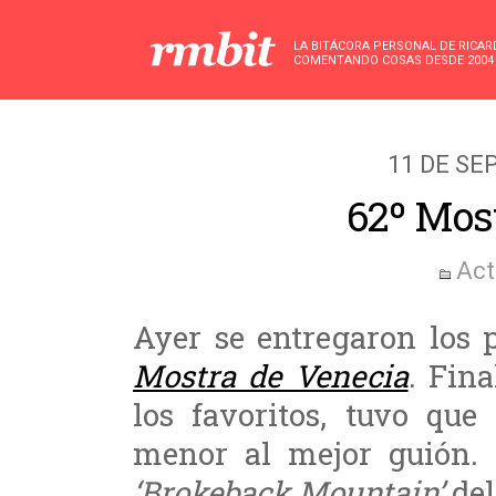
LA BITÁCORA PERSONAL DE RICA
COMENTANDO COSAS DESDE 2004
11 DE SE
62º Most
Act
Ayer se entregaron los 
Mostra de Venecia
. Fin
los favoritos, tuvo qu
menor al mejor guión. 
‘Brokeback Mountain’
del