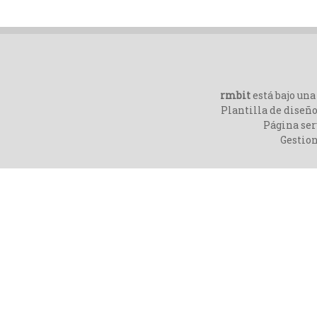
rmbit
está bajo un
Plantilla de diseño
Página ser
Gestio