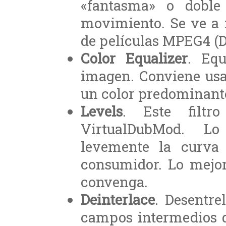
«fantasma» o dobl
movimiento. Se ve a 
de películas MPEG4 (D
Color Equalizer
. Equ
imagen. Conviene usa
un color predominante
Levels
. Este filtr
VirtualDubMod. L
levemente la curva
consumidor. Lo mejor
convenga.
Deinterlace
. Desentre
campos intermedios q