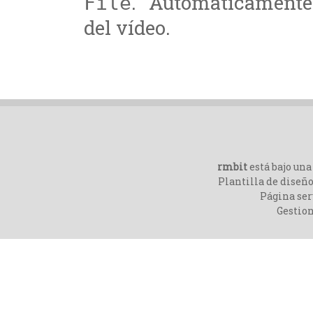
. Automáticamente
File
del vídeo.
rmbit
está bajo un
Plantilla de diseño
Página ser
Gestio