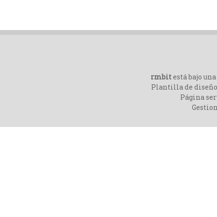
rmbit
está bajo un
Plantilla de diseño
Página ser
Gestio