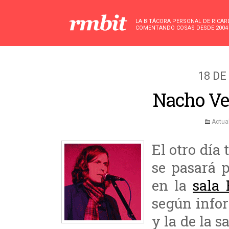
LA BITÁCORA PERSONAL DE RICA
COMENTANDO COSAS DESDE 2004
18 DE
Nacho Ve
Actua
El otro día
se pasará 
en la
sala 
según info
y la de la s