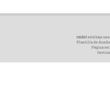
rmbit
está bajo un
Plantilla de diseño
Página ser
Gestio