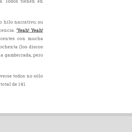
a. Todos tienen en
 hilo narrativo, su
cencia.
‘Yeah! Yeah!
escentes con mucha
ochenta (los discos
ña gamberrada, pero
 verse todos no sólo
otal de 141.