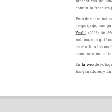
fantásticas de
Spi
común la frescura p
Pero de entre todo
desparpajo, sus g
Yeah!’
(2005) de
Ma
música, sus guiños
de vinilo o los co
como mínimo es int
En
la web
de Fotogr
los ganadores y fin