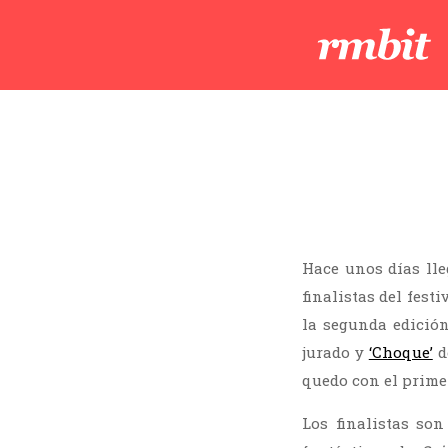
Hace unos días ll
finalistas del fest
la segunda edició
jurado y
‘Choque’
d
quedo con el prime
Los finalistas so