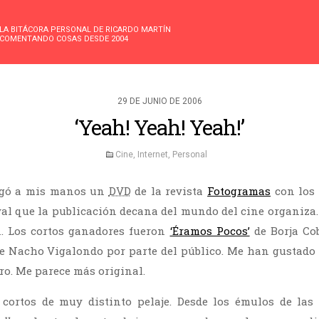
LA BITÁCORA PERSONAL DE RICARDO MARTÍN
COMENTANDO COSAS DESDE 2004
29 DE JUNIO DE 2006
‘Yeah! Yeah! Yeah!’
Cine
,
Internet
,
Personal
egó a mis manos un
DVD
de la revista
Fotogramas
con los 
ival que la publicación decana del mundo del cine organiza.
n. Los cortos ganadores fueron
‘Éramos Pocos’
de Borja Cob
e Nacho Vigalondo por parte del público. Me han gustado 
ro. Me parece más original.
n cortos de muy distinto pelaje. Desde los émulos de las