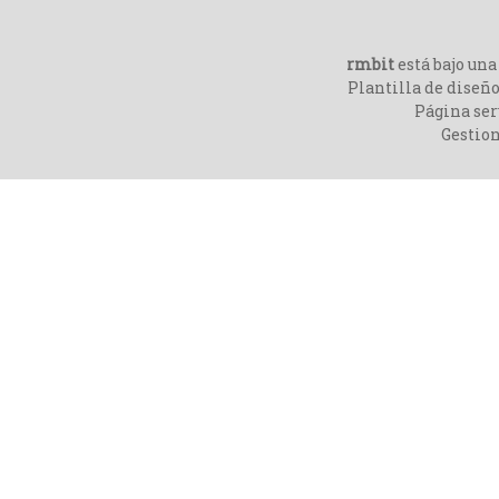
rmbit
está bajo un
Plantilla de diseño
Página ser
Gestio