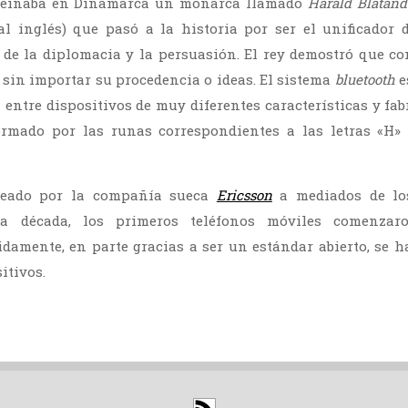
 reinaba en Dinamarca un monarca llamado
Harald Blåtand
l inglés) que pasó a la historia por ser el unificador 
 de la diplomacia y la persuasión. El rey demostró que c
sin importar su procedencia o ideas. El sistema
bluetooth
e
entre dispositivos de muy diferentes características y fab
formado por las runas correspondientes a las letras «H»
eado por la compañía sueca
Ericsson
a mediados de lo
ta década, los primeros teléfonos móviles comenzar
pidamente, en parte gracias a ser un estándar abierto, se h
itivos.