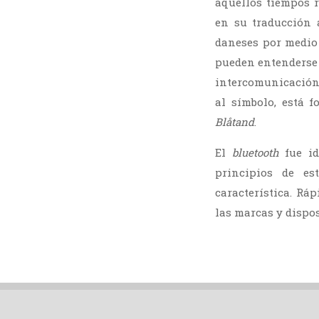
aquellos tiempos
en su traducción a
daneses por medio
pueden entenderse 
intercomunicación 
al símbolo, está 
Blåtand
.
El
bluetooth
fue id
principios de es
característica. Rá
las marcas y dispos