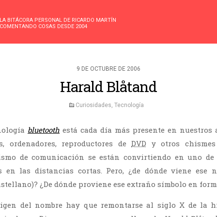
LA BITÁCORA PERSONAL DE RICARDO MARTÍN
COMENTANDO COSAS DESDE 2004
9 DE OCTUBRE DE 2006
Harald Blåtand
Curiosidades
,
Tecnología
nología
bluetooth
está cada día más presente en nuestros a
s, ordenadores, reproductores de
DVD
y otros chismes 
smo de comunicación se están convirtiendo en uno de 
s en las distancias cortas. Pero, ¿de dónde viene ese 
astellano)? ¿De dónde proviene ese extraño símbolo en form
rigen del nombre hay que remontarse al siglo X de la hi