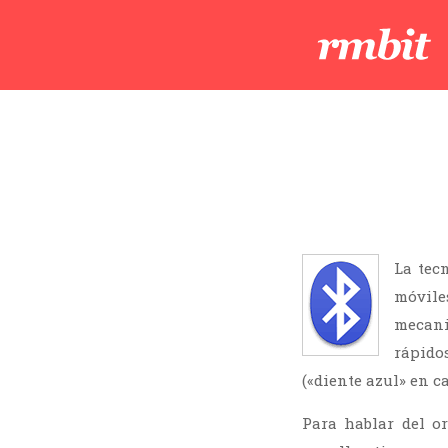
La tec
móvile
mecani
rápido
(«diente azul» en c
Para hablar del o