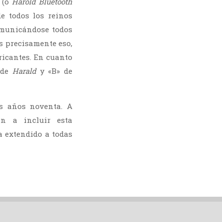
(o
Harold Bluetooth
de todos los reinos
omunicándose todos
s precisamente eso,
ricantes. En cuanto
 de
Harald
y «B» de
s años noventa. A
on a incluir esta
a extendido a todas