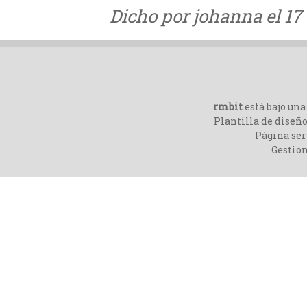
Dicho por johanna el 17 
rmbit
está bajo un
Plantilla de diseño
Página ser
Gestio