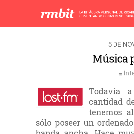
LA BITÁCORA PERSONAL DE RICA
COMENTANDO COSAS DESDE 2004
5 DE NO
Música p
Int
Todavía a
cantidad d
tenemos a
sólo poseer un ordenado
banda ancha. Hace muy