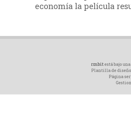
economía la película resul
rmbit
está bajo un
Plantilla de diseño
Página ser
Gestio