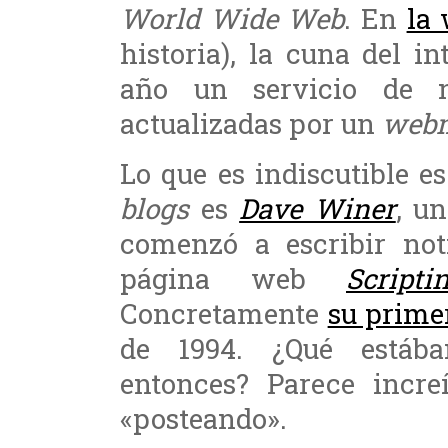
World Wide Web
. En
la
historia), la cuna del i
año un servicio de n
actualizadas por un
webm
Lo que es indiscutible e
blogs
es
Dave Winer
, u
comenzó a escribir not
página web
Script
Concretamente
su prime
de 1994. ¿Qué estáb
entonces? Parece incre
«posteando».