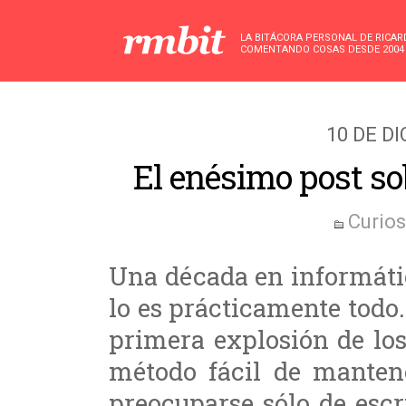
LA BITÁCORA PERSONAL DE RICA
COMENTANDO COSAS DESDE 2004
10 DE D
El enésimo post sob
Curio
Una década en informátic
lo es prácticamente todo.
primera explosión de lo
método fácil de manten
preocuparse sólo de escr