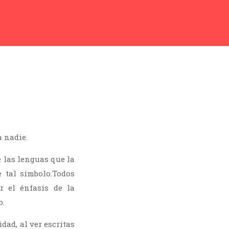
 nadie.
e las lenguas que la
 tal símbolo.Todos
er el énfasis de la
o.
dad, al ver escritas