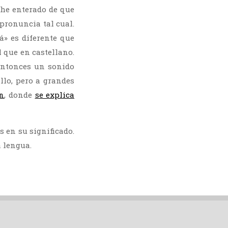
e he enterado de que
 pronuncia tal cual.
á» es diferente que
l que en castellano.
 entonces un sonido
illo, pero a grandes
án
, donde
se explica
s en su significado.
a lengua.