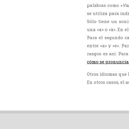
palabras como
«Va
se utiliza para ind
Sólo tiene un soni
una «a» o «à». En e
Para el segundo ca
entre «a» y «e». Pa
rasgos es así. Par
cómo se pronuncian
Otros idiomas que l
En otros casos, el 