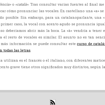
lència»
o
«català»
. Tras consultar varias fuentes al final m
icar cómo pronunciar las vocales. En castellano una «a» se
do posible. Sin embargo, para un catalanoparlante, una «
l primer caso, la vocal con acento agudo se pronuncia igua
so deberíamos abrir más la boca. La «à» vendría a tener
ra el resto de vocales es similar. El asunto no es tan senc
a más información se puede consultar este
curso de catal
 todas las letras
.
a utilizan es el francés o el italiano, con diferentes matice
acento grave tiene otros significados muy distintos, según l