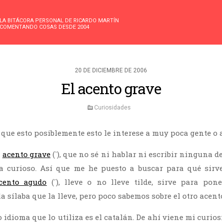
LA BITÁCORA PERSONAL DE RICARDO MARTÍN
COMENTANDO COSAS DESDE 2004
20 DE DICIEMBRE DE 2006
El acento grave
Curiosidades
que esto posiblemente esto le interese a muy poca gente o a
o
acento grave
(`), que no sé ni hablar ni escribir ninguna d
ta curioso. Así que me he puesto a buscar para qué sirve
cento agudo
(´), lleve o no lleve tilde, sirve para pon
 sílaba que la lleve, pero poco sabemos sobre el otro acent
 idioma que lo utiliza es el catalán. De ahí viene mi curiosi