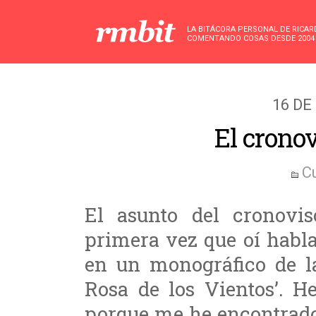
LA BITÁCORA PERSONAL DE RICA
COMENTANDO COSAS DESDE 2004
16 DE
El cronov
C
El asunto del cronovi
primera vez que oí habla
en un monográfico de la
Rosa de los Vientos’. H
porque me he encontrad