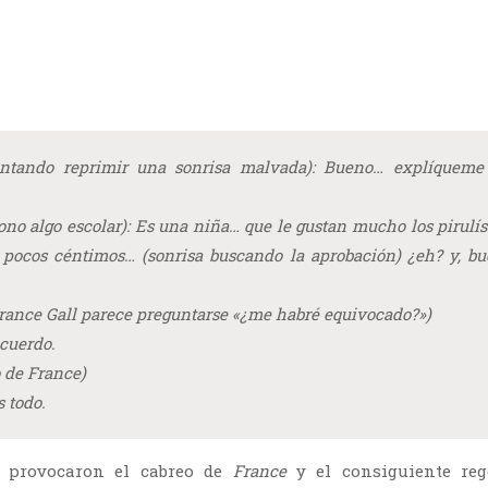
ntando reprimir una sonrisa malvada): Bueno… explíqueme
ono algo escolar): Es una niña… que le gustan mucho los pirulí
 pocos céntimos… (sonrisa buscando la aprobación) ¿eh? y, b
rance Gall
parece preguntarse «¿me habré equivocado?»)
acuerdo.
o de France)
s todo.
s provocaron el cabreo de
France
y el consiguiente reg