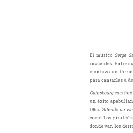
El músico
Serge G
inocentes. Entre s
mantuvo un tórrid
para cantarlas a d
Gainsbourg
escribió
un éxito apabulla
1965,
‘Attends ou va-
como ‘Los pirulís’ 
donde van los derro