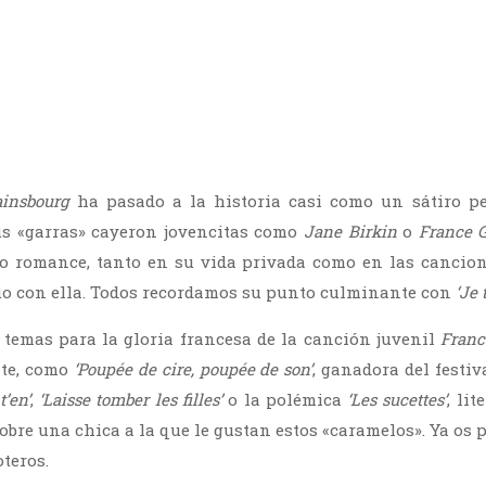
ainsbourg
ha pasado a la historia casi como un sátiro pe
us «garras» cayeron jovencitas como
Jane Birkin
o
France G
o romance, tanto en su vida privada como en las cancio
uo con ella. Todos recordamos su punto culminante con
‘Je 
 temas para la gloria francesa de la canción juvenil
Franc
nte, como
‘Poupée de cire, poupée de son’
, ganadora del festi
t’en’
,
‘Laisse tomber les filles’
o la polémica
‘Les sucettes’
, li
sobre una chica a la que le gustan estos «caramelos». Ya os
teros.