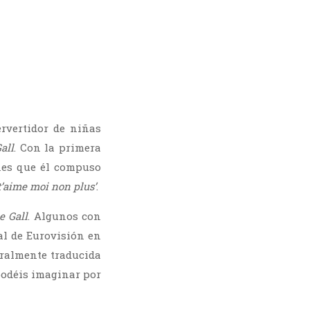
rvertidor de niñas
all
. Con la primera
nes que él compuso
t’aime moi non plus’
.
e Gall
. Algunos con
val de Eurovisión en
teralmente traducida
 podéis imaginar por