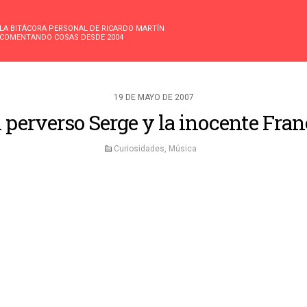
LA BITÁCORA PERSONAL DE RICARDO MARTÍN
COMENTANDO COSAS DESDE 2004
19 DE MAYO DE 2007
l perverso Serge y la inocente Fran
Curiosidades
,
Música