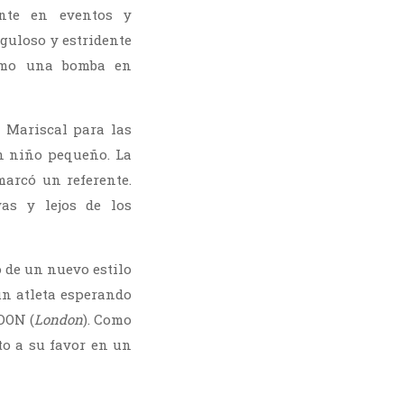
ente en eventos y
nguloso y estridente
como una bomba en
 Mariscal para las
un niño pequeño. La
marcó un referente.
as y lejos de los
o de un nuevo estilo
un atleta esperando
NDON (
London
). Como
to a su favor en un