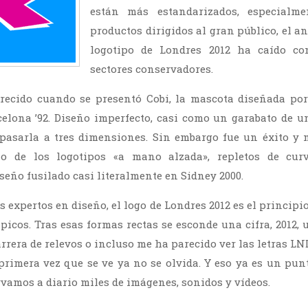
están más estandarizados, especialm
productos dirigidos al gran público, el a
logotipo de Londres 2012 ha caído 
sectores conservadores.
arecido cuando se presentó Cobi, la mascota diseñada por
elona ’92. Diseño imperfecto, casi como un garabato de 
e pasarla a tres dimensiones. Sin embargo fue un éxito y 
o de los logotipos «a mano alzada», repletos de curv
seño fusilado casi literalmente en Sidney 2000.
s expertos en diseño, el logo de Londres 2012 es el principi
icos. Tras esas formas rectas se esconde una cifra, 2012, 
arrera de relevos o incluso me ha parecido ver las letras L
 primera vez que se ve ya no se olvida. Y eso ya es un pun
amos a diario miles de imágenes, sonidos y vídeos.