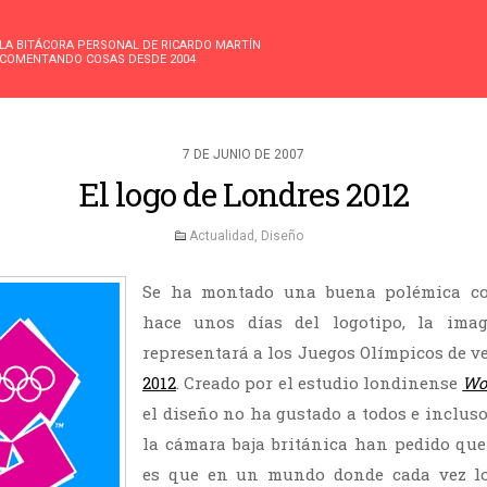
LA BITÁCORA PERSONAL DE RICARDO MARTÍN
COMENTANDO COSAS DESDE 2004
7 DE JUNIO DE 2007
El logo de Londres 2012
Actualidad
,
Diseño
Se ha montado una buena polémica co
hace unos días del logotipo, la im
representará a los Juegos Olímpicos de 
2012
. Creado por el estudio londinense
Wol
el diseño no ha gustado a todos e inclus
la cámara baja británica han pedido que s
es que en un mundo donde cada vez lo