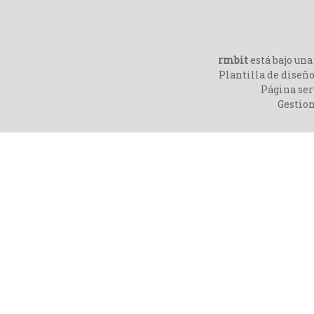
rmbit
está bajo un
Plantilla de diseño
Página ser
Gestio