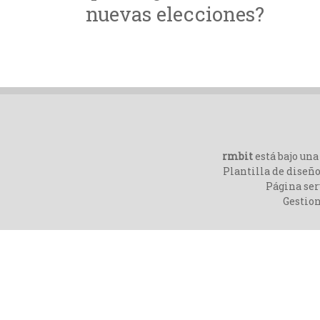
nuevas elecciones?
rmbit
está bajo un
Plantilla de diseño
Página ser
Gestio