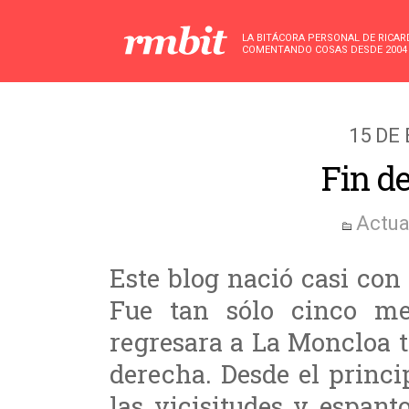
LA BITÁCORA PERSONAL DE RICA
COMENTANDO COSAS DESDE 2004
15 DE
Fin de
Actua
Este blog nació casi con
Fue tan sólo cinco m
regresara a La Moncloa t
derecha. Desde el princip
las vicisitudes y espan