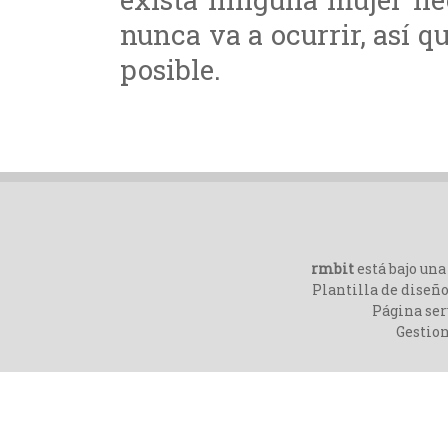
nunca va a ocurrir, así q
posible.
rmbit
está bajo un
Plantilla de diseño
Página ser
Gestio