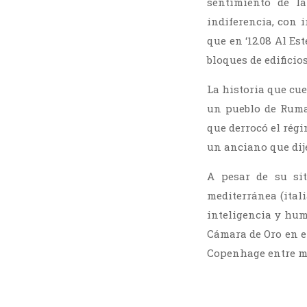
sentimiento de l
indiferencia, con 
que en ‘12.08 Al Es
bloques de edifici
La historia que cue
un pueblo de Ruma
que derrocó el rég
un anciano que dij
A pesar de su sit
mediterránea (itali
inteligencia y humo
Cámara de Oro en el
Copenhage entre m