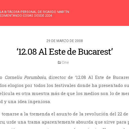
LA BITÁCORA PERSONAL DE RICARDO MARTÍN
COMENTANDO COSAS DESDE 2004
29 DE MARZO DE 2008
‘12.08 Al Este de Bucarest’
Cine
no
Corneliu Porumboiu
, director de ‘12.08 Al Este de Bucares
dos elogios por todos los festivales donde ha presentado su
película es otra muestra más de que los medios son lo de m
ad y una idea ingeniosa.
 tomarse a la tremenda el asunto de la revolución del 22 de
cu
, urde una trama aparentemente absurda que sirve para pe