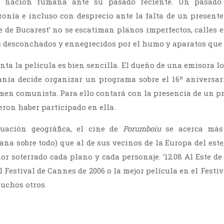
a nación rumana ante su pasado reciente. Un pasad
ironía e incluso con desprecio ante la falta de un presente
te de Bucarest’ no se escatiman planos imperfectos, calles 
os desconchados y ennegrecidos por el humo y aparatos que 
nta la película es bien sencilla. El dueño de una emisora lo
nía decide organizar un programa sobre el 16º aniversari
imen comunista. Para ello contará con la presencia de un pr
eron haber participado en ella.
uación geográfica, el cine de
Porumboiu
se acerca más
ana sobre todo) que al de sus vecinos de la Europa del est
r soterrado cada plano y cada personaje. ‘12.08 Al Este de
 Festival de Cannes de 2006 o la mejor película en el Festi
uchos otros.