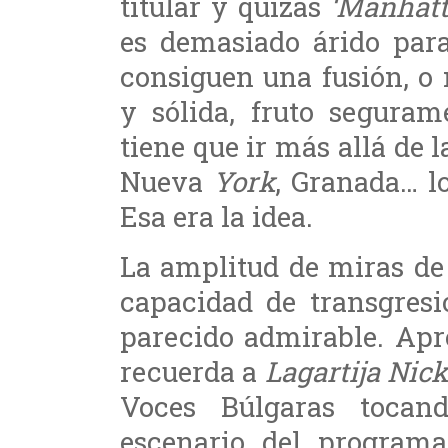
titular y quizás
‘Manhatt
es demasiado árido par
consiguen una fusión, o
y sólida, fruto segura
tiene que ir más allá de 
Nueva
York
, Granada… lo
Esa era la idea.
La amplitud de miras de
capacidad de transgres
parecido admirable. Apr
recuerda a
Lagartija Nic
Voces Búlgaras tocan
escenario del programa