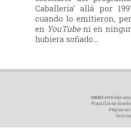
Caballería’ allá por 19
cuando lo emitieron, pe
en
YouTube
ni en ningun
hubiera soñado…
rmbit
está bajo un
Plantilla de diseño
Página ser
Gestio