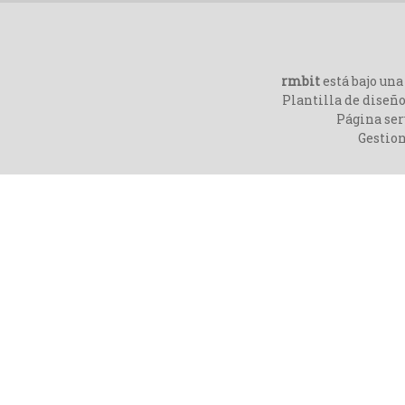
rmbit
está bajo un
Plantilla de diseño
Página ser
Gestio