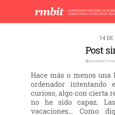
LA BITÁCORA PERSONAL DE RICA
COMENTANDO COSAS DESDE 2004
14 DE
Post si
Actualidad
,
Curio
Hace más o menos una h
ordenador intentando es
curioso, algo con cierta 
no he sido capaz. La
vacaciones… Como di