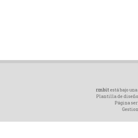
rmbit
está bajo un
Plantilla de diseño
Página ser
Gestio