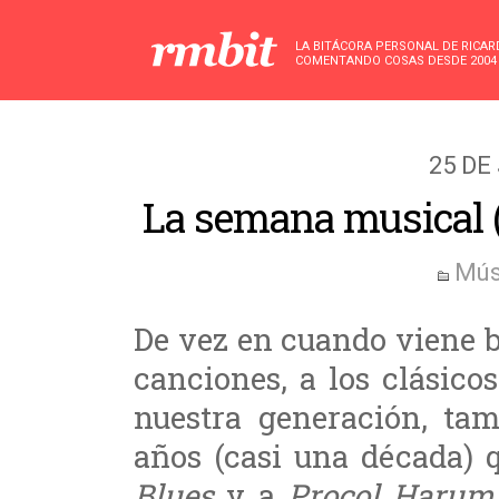
LA BITÁCORA PERSONAL DE RICA
COMENTANDO COSAS DESDE 2004
25 DE
La semana musical (I
Mús
De vez en cuando viene bi
canciones, a los clásic
nuestra generación, ta
años (casi una década)
Blues
y a
Procol Harum