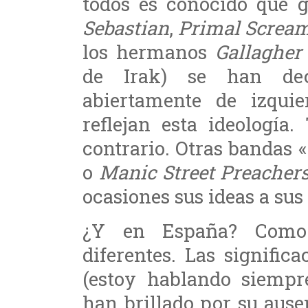
todos es conocido que 
Sebastian
,
Primal Screa
los hermanos
Gallagher
de Irak) se han de
abiertamente de izqui
reflejan esta ideología
contrario. Otras bandas 
o
Manic Street Preacher
ocasiones sus ideas a sus
¿Y en España? Como 
diferentes. Las signific
(estoy hablando siempr
han brillado por su ause