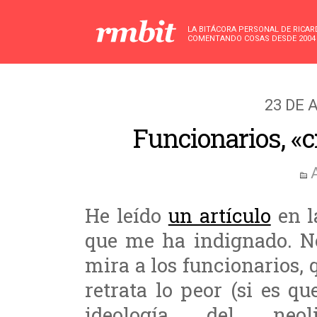
LA BITÁCORA PERSONAL DE RICA
COMENTANDO COSAS DESDE 2004
23 DE 
Funcionarios, «c
He leído
un artículo
en 
que me ha indignado. N
mira a los funcionarios, 
retrata lo peor (si es q
ideología del neol