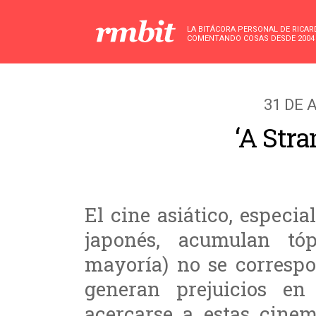
LA BITÁCORA PERSONAL DE RICA
COMENTANDO COSAS DESDE 2004
31 DE 
‘A Stra
El cine asiático, especia
japonés, acumulan tó
mayoría) no se correspo
generan prejuicios e
acercarse a estas cinem