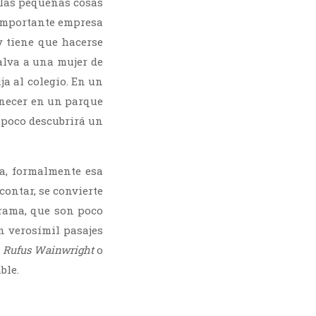
e las pequeñas cosas
 importante empresa
y tiene que hacerse
salva a una mujer de
ja al colegio. En un
anecer en un parque
a poco descubrirá un
da, formalmente esa
contar, se convierte
rama, que son poco
n verosímil pasajes
, Rufus Wainwright
o
ble.