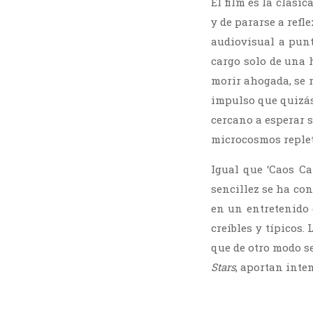
El film es la clási
y de pararse a refl
audiovisual a punt
cargo solo de una h
morir ahogada, se r
impulso que quizás
cercano a esperar s
microcosmos replet
Igual que ‘Caos Ca
sencillez se ha con
en un entretenido
creíbles y típicos
que de otro modo s
Stars
, aportan inte