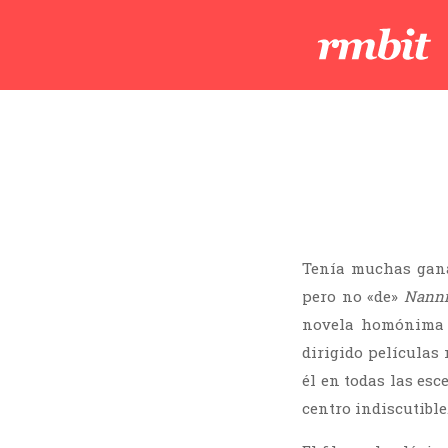
Tenía muchas gana
pero no «de»
Nanni
novela homónima
dirigido películas 
él en todas las esc
centro indiscutible