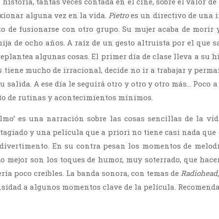
ca historia, tantas veces contada en el cine, sobre el valor d
exionar alguna vez en la vida.
Pietro
es un directivo de una
o de fusionarse con otro grupo. Su mujer acaba de morir 
ija de ocho años. A raíz de un gesto altruista por el que 
eplantea algunas cosas. El primer día de clase lleva a su hi
 tiene mucho de irracional, decide no ir a trabajar y perm
u salida. A ese día le seguirá otro y otro y otro más… Poco 
o de rutinas y acontecimientos mínimos.
lmo’ es una narración sobre las cosas sencillas de la vi
tagiado y una película que a priori no tiene casi nada que 
 divertimento. En su contra pesan los momentos de melod
. Lo mejor son los toques de humor, muy soterrado, que hace
ería poco creíbles. La banda sonora, con temas de
Radiohead
nsidad a algunos momentos clave de la película. Recomenda