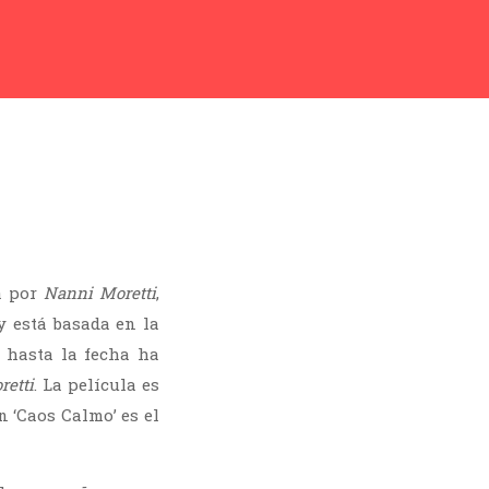
a por
Nanni Moretti
,
y está basada en la
 hasta la fecha ha
retti
. La película es
n ‘Caos Calmo’ es el