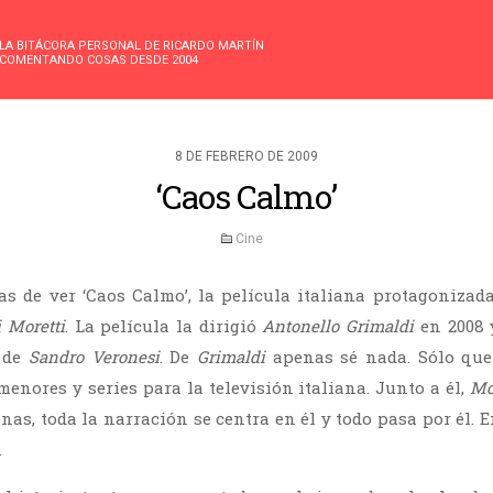
LA BITÁCORA PERSONAL DE RICARDO MARTÍN
COMENTANDO COSAS DESDE 2004
8 DE FEBRERO DE 2009
‘Caos Calmo’
Cine
s de ver ‘Caos Calmo’, la película italiana protagonizad
 Moretti
. La película la dirigió
Antonello Grimaldi
en 2008 
 de
Sandro Veronesi
. De
Grimaldi
apenas sé nada. Sólo que
menores y series para la televisión italiana. Junto a él,
Mo
enas, toda la narración se centra en él y todo pasa por él. E
.