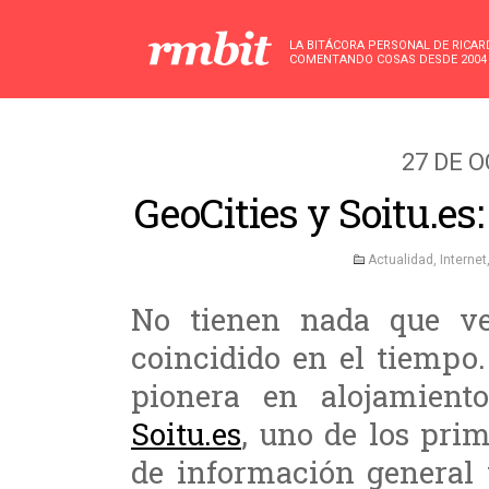
LA BITÁCORA PERSONAL DE RICA
COMENTANDO COSAS DESDE 2004
27 DE 
GeoCities y Soitu.es
Actualidad
,
Internet
No tienen nada que ve
coincidido en el tiempo
pionera en alojamient
Soitu.es
, uno de los prim
de información general 