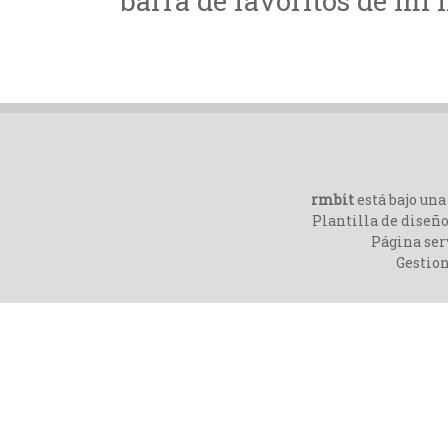
barra de favoritos de mi
rmbit
está bajo un
Plantilla de diseño
Página ser
Gestio