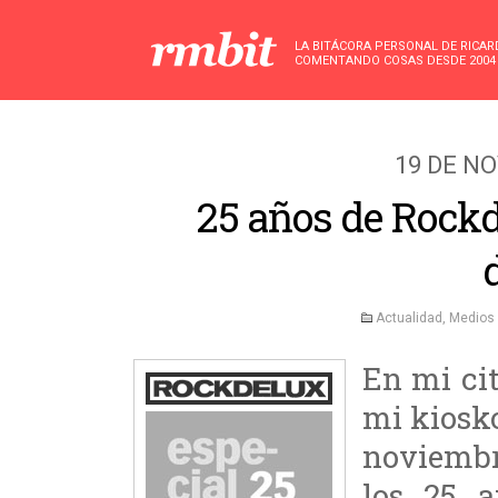
LA BITÁCORA PERSONAL DE RICA
COMENTANDO COSAS DESDE 2004
19 DE N
25 años de Rockd
Actualidad
,
Medios
En mi ci
mi kiosk
noviembr
los 25 