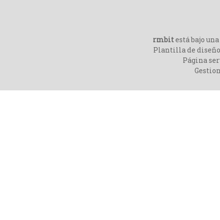
rmbit
está bajo un
Plantilla de diseño
Página ser
Gestio