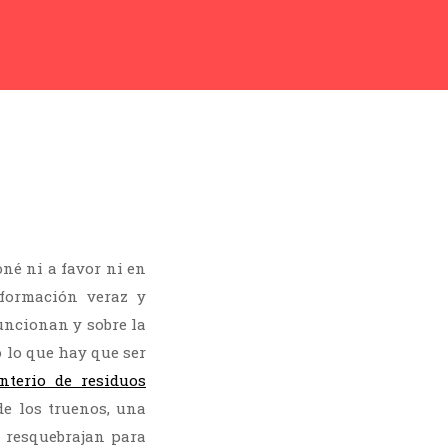
oné ni a favor ni en
nformación veraz y
uncionan y sobre la
o lo que hay que ser
nterio de residuos
de los truenos, una
e resquebrajan para