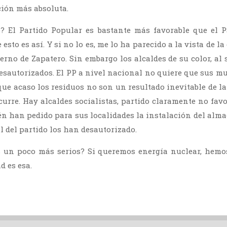
ción más absoluta.
o? El Partido Popular es bastante más favorable que el P
esto es así. Y si no lo es, me lo ha parecido a la vista de la 
erno de Zapatero. Sin embargo los alcaldes de su color, al s
desautorizados. El PP a nivel nacional no quiere que sus m
que acaso los residuos no son un resultado inevitable de l
urre. Hay alcaldes socialistas, partido claramente no favo
én han pedido para sus localidades la instalación del alm
l del partido los han desautorizado.
 un poco más serios? Si queremos energía nuclear, hemos
d es esa.