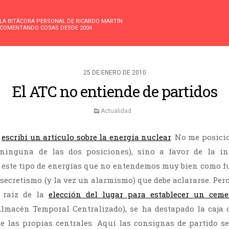
LA BITÁCORA PERSONAL DE RICARDO MARTÍN
COMENTANDO COSAS DESDE 2004
25 DE ENERO DE 2010
El ATC no entiende de partidos
Actualidad
s
escribí un artículo sobre la energía nuclear
. No me posici
ninguna de las dos posiciones), sino a favor de la i
 este tipo de energías que no entendemos muy bien como f
secretismo (y la vez un alarmismo) que debe aclararse. Per
A raíz de la
elección del lugar para establecer un ceme
lmacén Temporal Centralizado), se ha destapado la caja 
e las propias centrales. Aquí las consignas de partido s