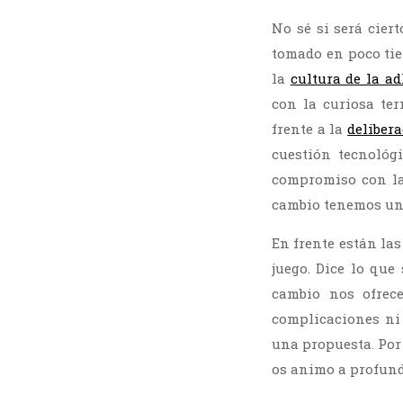
No sé si será cier
tomado en poco tie
la
cultura de la a
con la curiosa te
frente a la
deliber
cuestión tecnológ
compromiso con la
cambio tenemos una
En frente están las
juego. Dice lo que
cambio nos ofrec
complicaciones ni 
una propuesta. Por
os animo a profundi