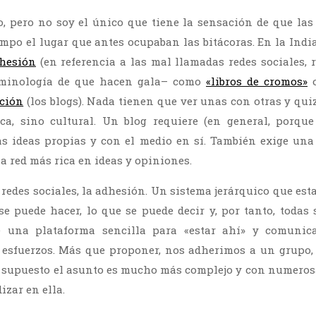
to, pero no soy el único que tiene la sensación de que las
mpo el lugar que antes ocupaban las bitácoras. En la Indi
dhesión
(en referencia a las mal llamadas redes sociales, 
rminología de que hacen gala– como
«libros de cromos»
o
ación
(los blogs). Nada tienen que ver unas con otras y qui
ica, sino cultural. Un blog requiere (en general, porqu
s ideas propias y con el medio en sí. También exige una 
 red más rica en ideas y opiniones.
 redes sociales, la adhesión. Un sistema jerárquico que esta
 se puede hacer, lo que se puede decir y, por tanto, todas 
e una plataforma sencilla para «estar ahí» y comunic
esfuerzos. Más que proponer, nos adherimos a un grupo, 
 supuesto el asunto es mucho más complejo y con numeros
zar en ella.