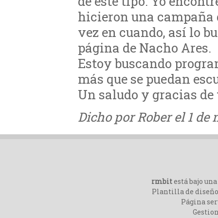
de este tipo. Yo encont
hicieron una campaña d
vez en cuando, así lo bu
página de Nacho Ares.
Estoy buscando program
más que se puedan esc
Un saludo y gracias de
Dicho por Rober el 1 de 
rmbit
está bajo un
Plantilla de diseño
Página ser
Gestio