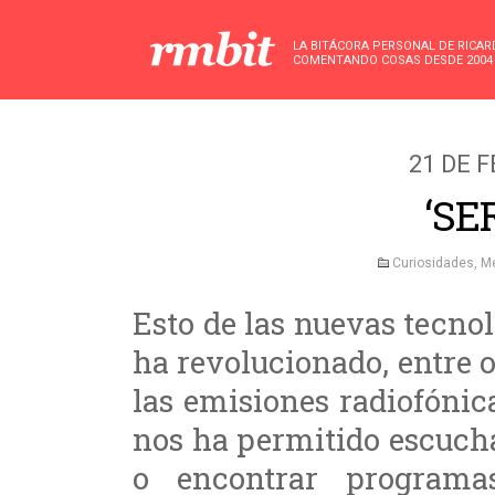
LA BITÁCORA PERSONAL DE RICA
COMENTANDO COSAS DESDE 2004
21 DE 
‘SER
Curiosidades
,
Me
Esto de las nuevas tecnol
ha revolucionado, entre 
las emisiones radiofónic
nos ha permitido escuch
o encontrar program