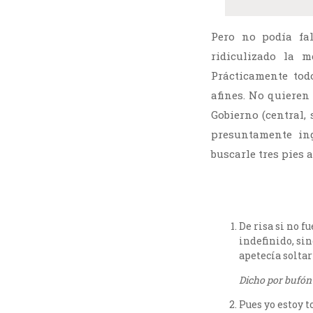
Pero no podía fa
ridiculizado la 
Prácticamente tod
afines. No quieren
Gobierno (central,
presuntamente i
buscarle tres pies 
De risa si no f
indefinido, si
apetecía soltar
Dicho por bufón 
Pues yo estoy 