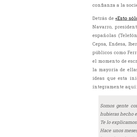
confianza a la soci
Detrás de
«Esto sól
Navarro, presiden
españolas (Telefón
Cepsa, Endesa, Ibe
públicos como Fer
el momento de escr
la mayoría de ella
ideas que esta in
íntegramente aquí:
Somos gente com
hubieras hecho e
Te lo explicamos
Hace unos meses 