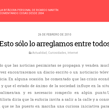
LA BITÁCORA PERSONAL DE RICARDO MARTÍN
COMENTANDO COSAS DESDE 2004
26 DE FEBRERO DE 2010
Esto sólo lo arreglamos entre todo
Actualidad
,
Curiosidades
,
Internet
ido que las noticias pesimistas se propagan y venden muc
a vez encontraremos un diario escrito o un noticiario tele
icia. En alguna ocasión he comentado que las crisis econ
a y que el estado de ánimo de la sociedad influye en la si
troalimentan y es necesario romperlo en algún punto.U
ista diría que la euforia invita a salir a la calle y a con
a que se ha puesto en marcha una curiosa iniciativa par