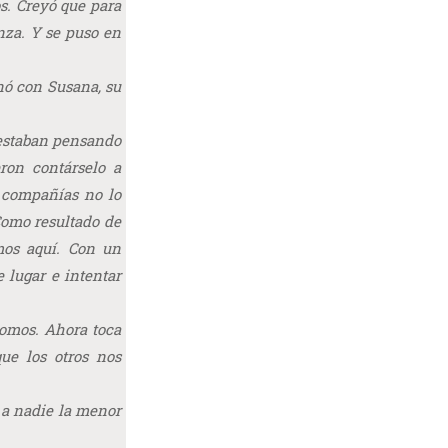
os. Creyó que para
anza. Y se puso en
nó con Susana, su
 estaban pensando
ron contárselo a
 compañías no lo
Como resultado de
mos aquí. Con un
e lugar e intentar
 somos. Ahora toca
ue los otros nos
a a nadie la menor