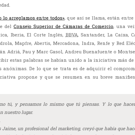
edad.
o lo arreglamos entre todos»
, que así se llama, están entr
te del
Consejo Superior de Cámaras de Comercio
, una ve
ica, Iberia, El Corte Inglés,
BBVA
, Santander, La Caixa, C
rdrola, Mapfre, Abertis, Mercadona, Indra, Renfe y Red Eléc
rán Adriá, Pau y Marc Gasol, Andreu Buenafuente o Montse
ibir estas palabras se habían unido a la iniciativa más de
s anónimas. De lo que se trata es de adquirir el comprom
iciativa propone y que se resumen en su breve manifies
o tú, y pensamos lo mismo que tú piensas. Y lo que hace
n nuestro lugar.
.
Jaime, un profesional del marketing, creyó que había que hace