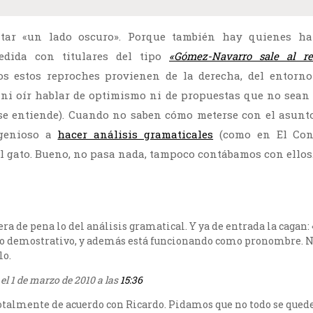
ltar «un lado oscuro». Porque también hay quienes ha
medida con titulares del tipo
«Gómez-Navarro sale al re
os estos reproches provienen de la derecha, del entorn
 ni oír hablar de optimismo ni de propuestas que no sean 
 se entiende). Cuando no saben cómo meterse con el asun
ngenioso a
hacer análisis gramaticales
(como en El Conf
al gato. Bueno, no pasa nada, tampoco contábamos con ellos
uera de pena lo del análisis gramatical. Y ya de entrada la cagan: 
no demostrativo, y además está funcionando como pronombre. N
lo.
el 1 de marzo de 2010 a las
15:36
totalmente de acuerdo con Ricardo. Pidamos que no todo se qued