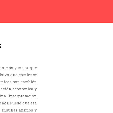
s
ho más y mejor que
visivo que comience
ómicas son también
tuación económica y
na interpretación
sumir. Puede que esa
a insuflar ánimos y