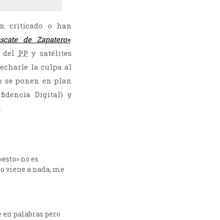
n criticado o han
scate de Zapatero»
.
o del
PP
y satélites
echarle la culpa al
to se ponen en plan
idencia Digital) y
.
«esto» no es
o viene a nada, me
e en palabras pero