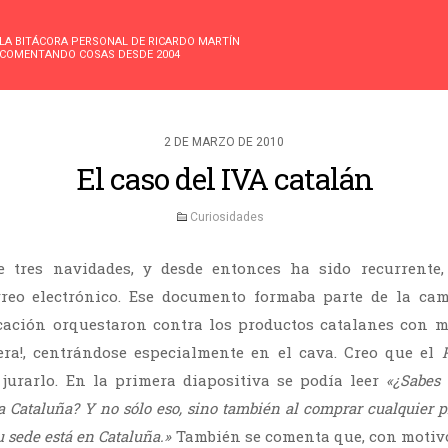
LA BITÁCORA PERSONAL DE RICARDO MARTÍN
COMENTANDO COSAS DESDE 2004
2 DE MARZO DE 2010
El caso del IVA catalán
Curiosidades
 tres navidades, y desde entonces ha sido recurrente,
reo electrónico. Ese documento formaba parte de la c
ación orquestaron contra los productos catalanes con m
era!, centrándose especialmente en el cava. Creo que el
jurarlo. En la primera diapositiva se podía leer
«¿Sabes 
a Cataluña? Y no sólo eso, sino también al comprar cualquier p
u sede está en Cataluña.»
También se comenta que, con motivo