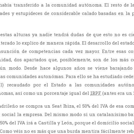
había transferido a la comunidad autónoma. El resto de l
dades y estupideces de considerable calado basadas en la 
estas alturas ya nadie tendrá dudas de que esto no es cie
terado lo explico de manera rápida. El desarrollo del esta
sunción de competencias cada vez mayor. Entre esas co
idad, dos apartados que, posiblemente, son de los más c
lgún modo. Desde hace algunos años se viene barajando
las comunidades autonómas. Para ello se ha estudiado ceder
al) recaudado por el Estado a las comunidades autón
omas, así como un porcentaje igual del
IRPF
(antes era un 
adrileño se compra un Seat Ibiza, el 50% del IVA de esa co
e social la empresa. Del mismo modo si un catalanísimo b
 50% del IVA irá a Castilla y León, porque el domicilio soci
. Como véis no es más que una burda mentira fácilmente reba