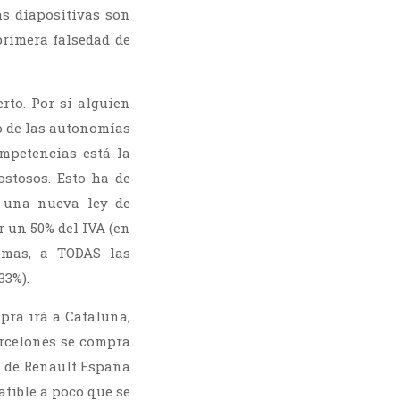
as diapositivas son
primera falsedad de
rto. Por si alguien
do de las autonomías
mpetencias está la
ostosos. Esto ha de
 una nueva ley de
 un 50% del IVA (en
omas, a TODAS las
33%).
mpra irá a Cataluña,
arcelonés se compra
al de Renault España
tible a poco que se