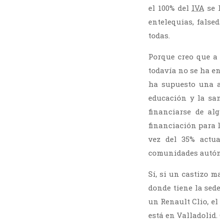
el 100% del
IVA
se 
entelequias, false
todas.
Porque creo que a 
todavía no se ha en
ha supuesto una a
educación y la san
financiarse de a
financiación para 
vez del 35% actu
comunidades autón
Sí, si un castizo m
donde tiene la sed
un Renault Clio, el
está en Valladolid