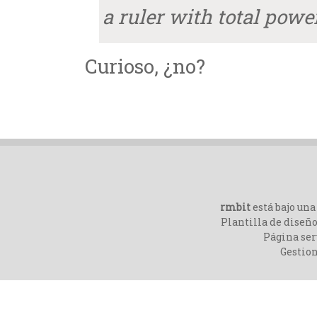
a ruler with total powe
Curioso, ¿no?
rmbit
está bajo un
Plantilla de diseño
Página ser
Gestio