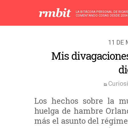
LA BITÁCORA PERSONAL DE RICA
COMENTANDO COSAS DESDE 2004
11 DE
Mis divagaciones
d
Curios
Los hechos sobre la mue
huelga de hambre Orland
más el asunto del régim