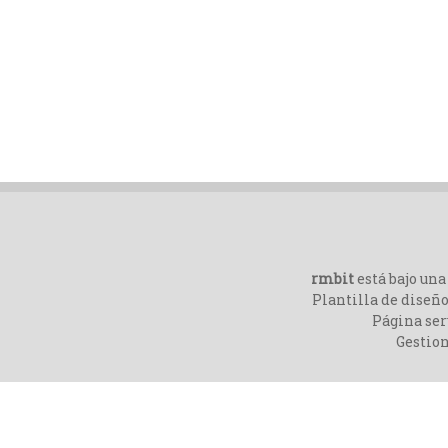
rmbit
está bajo un
Plantilla de diseño
Página ser
Gestio