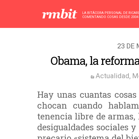
LA BITÁCORA PERSONAL DE RICA
COMENTANDO COSAS DESDE 2004
23 DE
Obama, la reforma 
Actualidad
,
M
Hay unas cuantas cosas 
chocan cuando hablamo
tenencia libre de armas,
desigualdades sociales y e
precario «sistema del bien