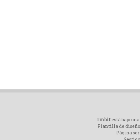
rmbit
está bajo un
Plantilla de diseño
Página ser
Gestio