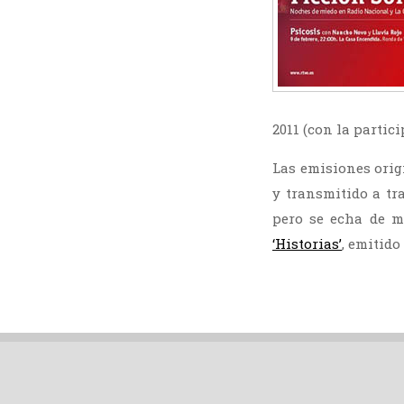
2011 (con la partic
Las emisiones orig
y transmitido a tr
pero se echa de m
‘Historias’
, emitid