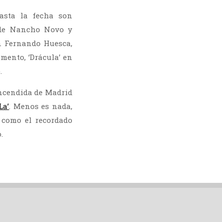
asta la fecha son
s de Nancho Novo y
con Fernando Huesca,
mento, ‘Drácula’ en
.
Encendida de Madrid
La’
. Menos es nada,
 como el recordado
.