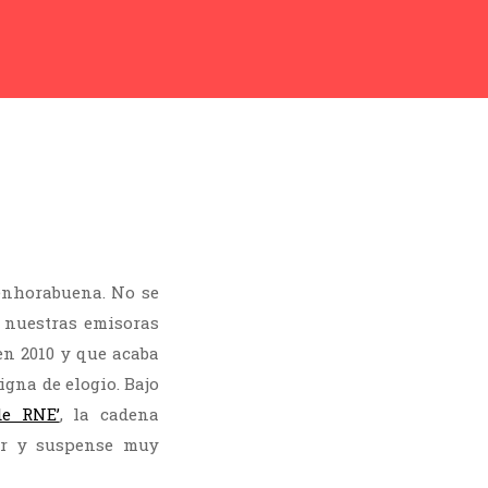
 enhorabuena. No se
 nuestras emisoras
en 2010 y que acaba
gna de elogio. Bajo
de RNE’
, la cadena
ror y suspense muy