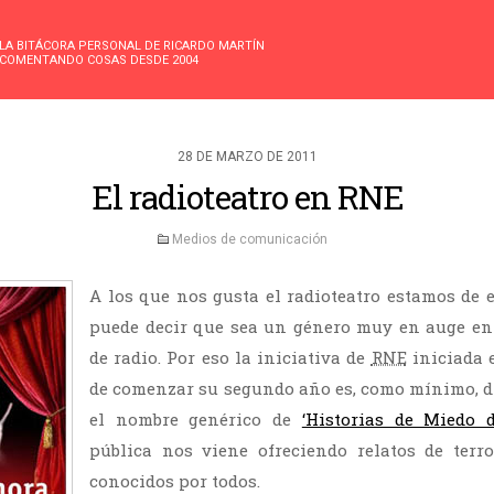
LA BITÁCORA PERSONAL DE RICARDO MARTÍN
COMENTANDO COSAS DESDE 2004
28 DE MARZO DE 2011
El radioteatro en RNE
Medios de comunicación
A los que nos gusta el radioteatro estamos de
puede decir que sea un género muy en auge en
de radio. Por eso la iniciativa de
RNE
iniciada 
de comenzar su segundo año es, como mínimo, di
el nombre genérico de
‘Historias de Miedo 
pública nos viene ofreciendo relatos de ter
conocidos por todos.