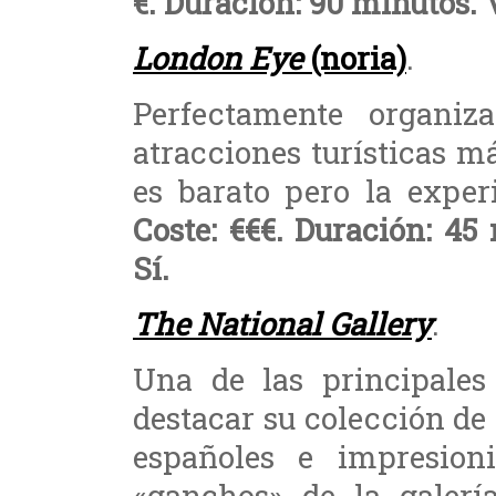
€. Duración: 90 minutos. V
London Eye
(noria)
.
Perfectamente organiz
atracciones turísticas m
es barato pero la expe
Coste: €€€. Duración: 45 
Sí.
The National Gallery
.
Una de las principales
destacar su colección de
españoles e impresioni
«ganchos» de la galerí