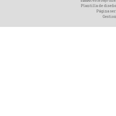
rmbit
está bajo un
Plantilla de diseño
Página ser
Gestio