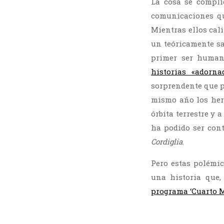
La cosa se compli
comunicaciones qu
Mientras ellos cal
un teóricamente sa
primer ser human
historias «adorna
sorprendente que p
mismo año los her
órbita terrestre y 
ha podido ser cont
Cordiglia
.
Pero estas polémi
una historia que,
programa ‘Cuarto M