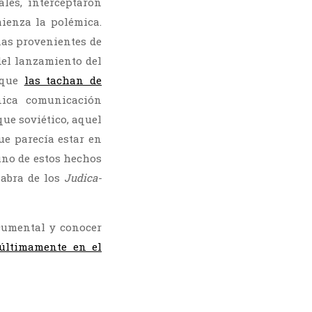
les, interceptaron
ienza la polémica.
nas provenientes de
del lanzamiento del
s que
las tachan de
nica comunicación
ue soviético, aquel
e parecía estar en
guno de estos hechos
labra de los
Judica-
cumental y conocer
últimamente en el