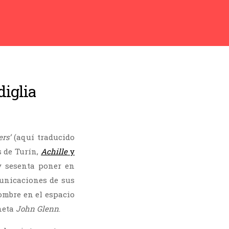
diglia
rs’
(aquí traducido
s de Turín,
Achille
y
y sesenta poner en
municaciones de sus
mbre en el espacio
neta
John Glenn
.