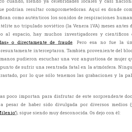
có cuando, siendo ya celebridades locales y casi naciona
e podrían resultar comprometedoras. Aquí es donde com
ifican como auténticos los sonidos de respiraciones huma
télite no tripulado soviético (la Venera 1VA) meses antes 
o al espacio, hay muchos investigadores y científico
das» o directamente de fraude
. Pero esa no fue la ú
resuntamente interceptaron. También proveniente del bloq
manos pudieron escuchar una voz angustiosa de mujer qu
a punto de sufrir una reentrada fatal en la atmósfera. Nin
rastado, por lo que sólo tenemos las grabaciones y la pa
cas poco importan para disfrutar de este sorprendente do
 a pesar de haber sido divulgada por diversos medios (
ilenio’
), sigue siendo muy desconocida. Os dejo con él: