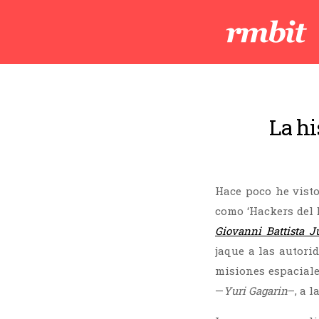
La hi
Hace poco he vist
como ‘Hackers del E
Giovanni Battista J
jaque a las autori
misiones espacial
—
Yuri Gagarin
–, a l