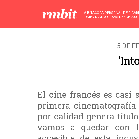
LA BITÁCORA PERSONAL DE RICA
COMENTANDO COSAS DESDE 2004
5 DE F
‘Int
El cine francés es casi
primera cinematografía
por calidad genera título
vamos a quedar con l
accesible de esta indus