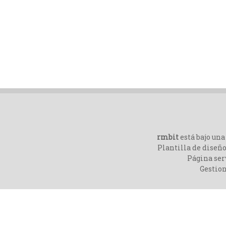
rmbit
está bajo un
Plantilla de diseño
Página ser
Gestio