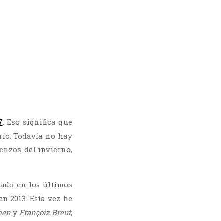
7
. Eso significa que
rio. Todavía no hay
enzos del invierno,
ado en los últimos
n 2013. Esta vez he
een
y
Françoiz Breut
;