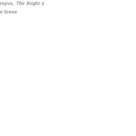
crepus,
The Bright
y
ur Scene
.