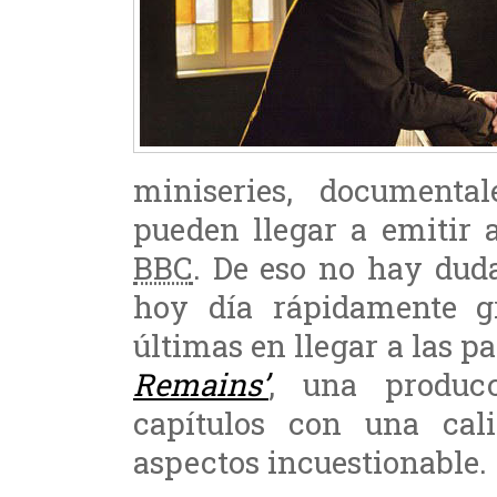
miniseries, document
pueden llegar a emitir 
BBC
. De eso no hay dud
hoy día rápidamente gr
últimas en llegar a las p
Remains’
, una produc
capítulos con una cal
aspectos incuestionable.