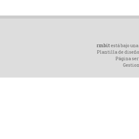
rmbit
está bajo un
Plantilla de diseño
Página ser
Gestio