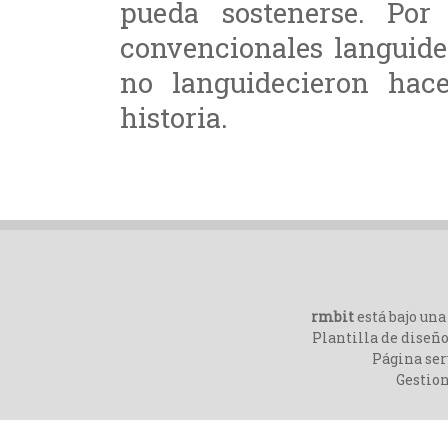
pueda sostenerse. Por 
convencionales languide
no languidecieron hac
historia.
rmbit
está bajo un
Plantilla de diseño
Página ser
Gestio