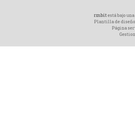
rmbit
está bajo un
Plantilla de diseño
Página ser
Gestio