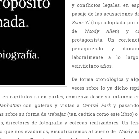
y conflictos legales, en esp
pasaje de las acusaciones d
Soon-Yi
(hija adoptada por 
de
Woody Allen
) y co
protagonista. Un contenc
persiguiendo y daña
laboralmente a lo larg
veinticinco años.
De forma cronológica y alg
veces sobre lo ya dicho repi
 en capítulos ni en partes, comienza desde su infancia 
anhattan
con goteras y vistas a
Central Park
y pasando
s sobre su forma de trabajar (tan caótica como este libro) o
es, directores de fotografía y colegas realizadores. Un len
oco que nos evadamos, visualizaremos al bueno de
Woody
na