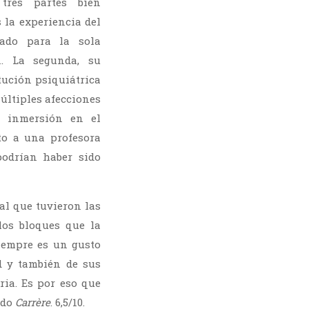
tres partes bien
 la experiencia del
lado para la sola
n. La segunda, su
tución psiquiátrica
últiples afecciones
u inmersión en el
to a una profesora
podrían haber sido
al que tuvieron las
los bloques que la
iempre es un gusto
d y también de sus
ria. Es por eso que
ndo
Carrère
. 6,5/10.