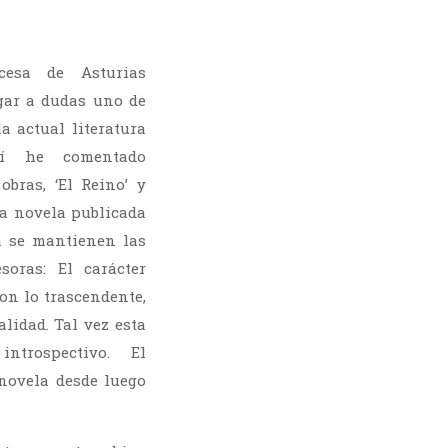
cesa de Asturias
gar a dudas uno de
a actual literatura
uí he comentado
obras, ‘El Reino’ y
ma novela publicada
a se mantienen las
soras: El carácter
con lo trascendente,
lidad. Tal vez esta
trospectivo. El
novela desde luego