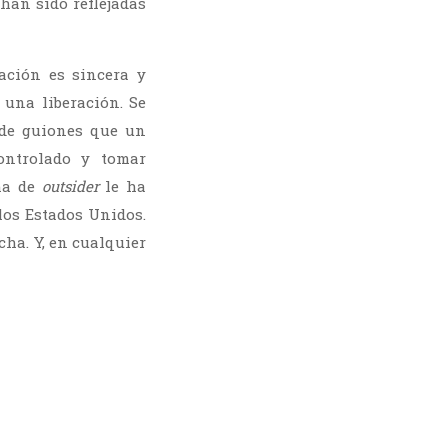
han sido reflejadas
ración es sincera y
una liberación. Se
r de guiones que un
ontrolado y tomar
ama de
outsider
le ha
los Estados Unidos.
ha. Y, en cualquier