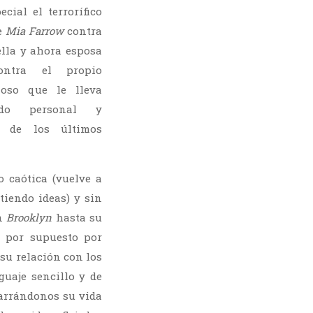
ecial el terrorífico
e
Mia Farrow
contra
ella y ahora esposa
ntra el propio
ioso que le lleva
ndo personal y
o de los últimos
o caótica (vuelve a
tiendo ideas) y sin
en
Brooklyn
hasta su
 por supuesto por
 su relación con los
guaje sencillo y de
rrándonos su vida