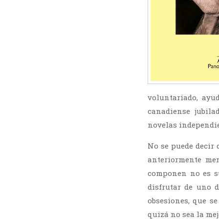
voluntariado, ayu
canadiense jubila
novelas independie
No se puede decir 
anteriormente men
componen no es su
disfrutar de uno 
obsesiones, que se
quizá no sea la me