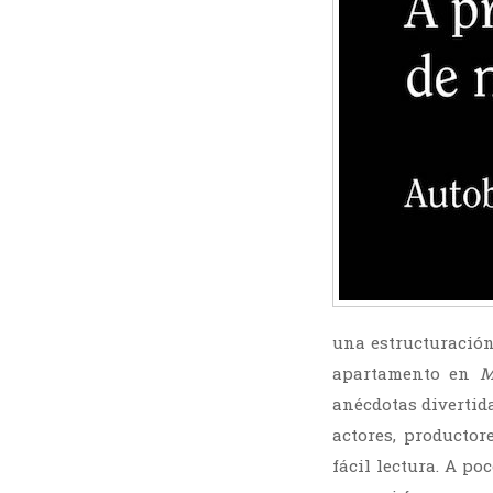
una estructuración
apartamento en
M
anécdotas divertida
actores, productor
fácil lectura. A p