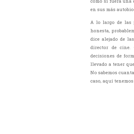
como si fuera una 
en sus más autobiog
A lo largo de las 
honesta, probable
dice alejado de la
director de cine
decisiones de for
llevado a tener qu
No sabemos cuanta 
caso, aquí tenemos 