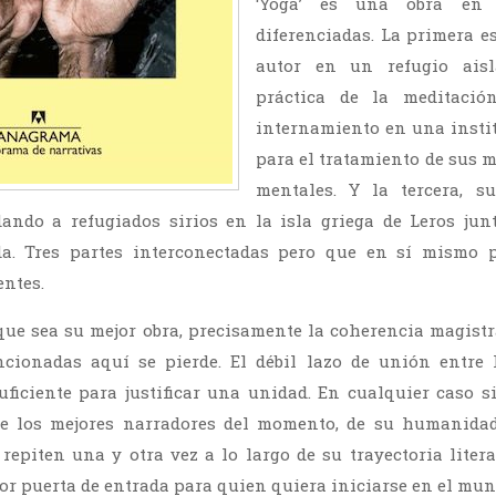
‘Yoga’ es una obra en 
diferenciadas. La primera es
autor en un refugio ais
práctica de la meditació
internamiento en una insti
para el tratamiento de sus m
mentales. Y la tercera, s
dando a refugiados sirios en la isla griega de Leros jun
da. Tres partes interconectadas pero que en sí mismo 
ntes.
que sea su mejor obra, precisamente la coherencia magistr
cionadas aquí se pierde. El débil lazo de unión entre 
ficiente para justificar una unidad. En cualquier caso s
de los mejores narradores del momento, de su humanida
 repiten una y otra vez a lo largo de su trayectoria litera
jor puerta de entrada para quien quiera iniciarse en el mu