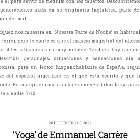
 él para servir de médium con los muertos. Descubriremos
generaciones atrás en su originaria Inglaterra, parte d
ión del mal.
ríquez nos muestra en ‘Nuestra Parte de Noche’ es habitual
 terror, pero lo cierto es que el manejo magistral del idiom
orribles situaciones es muy notable. También hay que des
escribir personajes, situaciones y sensaciones sin ac
 contra, para un lector hispanohablante de España, requi
rse del español argentino en el que está escrito y que 
fondo. En cualquier caso una buena novela (algo larga para
te a nadie. 7/10.
20 DE FEBRERO DE 2022
‘Yoga’ de Emmanuel Carrère