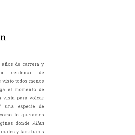
en
 años de carrera y
un centenar de
e visto todos menos
ega el momento de
a vista para volcar
’ una especie de
 como lo queramos
páginas donde
Allen
onales y familiares