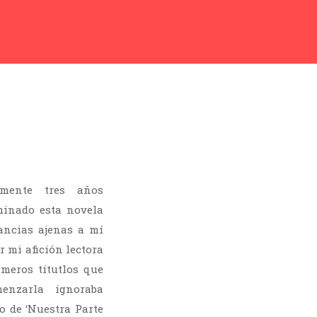
amente tres años
minado esta novela
ancias ajenas a mí
 mi afición lectora
imeros títutlos que
enzarla ignoraba
 de ‘Nuestra Parte