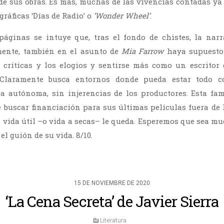
de sus obras. Es más, muchas de las vivencias contadas ya 
ráficas ‘Días de Radio’ o
‘Wonder Wheel’
.
páginas se intuye que, tras el fondo de chistes, la nar
mente, también en el asunto de
Mia Farrow
haya supuesto 
s críticas y los elogios y sentirse más como un escrito
. Claramente busca entornos donde pueda estar todo c
ma autónoma, sin injerencias de los productores. Esta f
e buscar financiación para sus últimas películas fuera de 
vida útil –o vida a secas– le queda. Esperemos que sea muc
el guión de su vida. 8/10.
15 DE NOVIEMBRE DE 2020
‘La Cena Secreta’ de Javier Sierra
Literatura