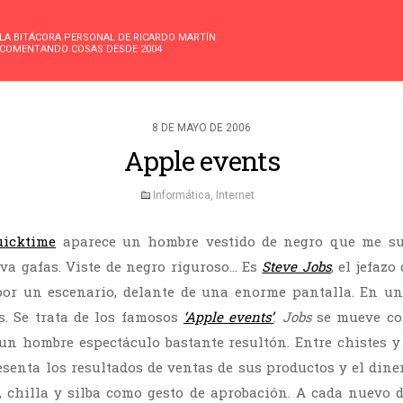
LA BITÁCORA PERSONAL DE RICARDO MARTÍN
COMENTANDO COSAS DESDE 2004
8 DE MAYO DE 2006
Apple events
Informática
,
Internet
uicktime
aparece un hombre vestido de negro que me su
va gafas. Viste de negro riguroso… Es
Steve Jobs
, el jefazo
or un escenario, delante de una enorme pantalla. En u
. Se trata de los famosos
‘Apple events’
.
Jobs
se mueve co
un hombre espectáculo bastante resultón. Entre chistes y
esenta los resultados de ventas de sus productos y el din
, chilla y silba como gesto de aprobación. A cada nuevo d