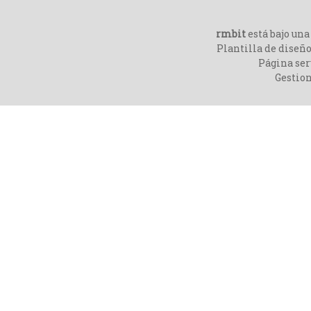
rmbit
está bajo un
Plantilla de diseño
Página ser
Gestio